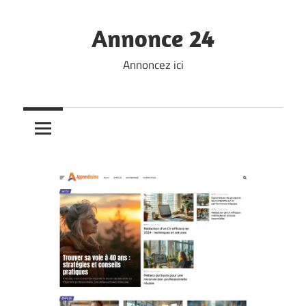
Skip
to
Annonce 24
content
Annoncez ici