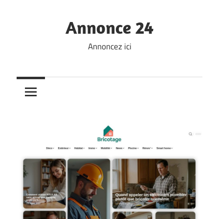
Skip
to
Annonce 24
content
Annoncez ici